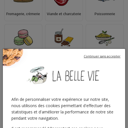
Fromagerie, crèmerie
Viande et charcuterie
Poissonnerie
Chocolaterie -
Pâtisserie
Traiteur
Confiserie
Continuer sans accepter
Voir plus
Les Corners
Afin de personnaliser votre expérience sur notre site,
nous utilisons des cookies permettant d'effectuer des
statistiques et d'améliorer la performance de notre site
pendant votre navigation.
Corner français
Corner asiatique
Corner italien