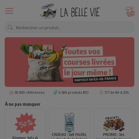
30 000 références
6 500 produits BIO
7/7 de 8h à 23h
À ne pas manquer
CADEAU : lait Frichti,
PROMO : les
Promos, lots &