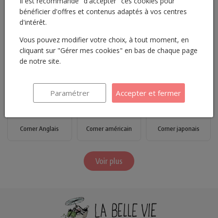
Il est recommandé "d'accepter" ces cookies pour
bénéficier d'offres et contenus adaptés à vos centres
d'intérêt.
Vous pouvez modifier votre choix, à tout moment, en
cliquant sur "Gérer mes cookies" en bas de chaque page
de notre site.
Corner espagnol
Corner grec
Corner oriental
Paramétrer
Accepter et fermer
Corner Anglais
Corner américain
Corner japonais
Voir plus