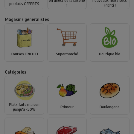
en direct de la laiterie
nouveaux fruits secs
produits OFFERTS
!
Frichti !
Magasins généralistes
Courses FRICHTI
Supermarché
Boutique bio
Catégories
Plats faits maison
Primeur
Boulangerie
jusqu'à -50%